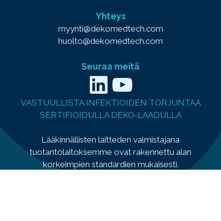
Yhteys
myynti@dekomedtech.com
huolto@dekomedtech.com
Seuraa meitä
LinkedIn
YouTube
VASTUULLISTA INFEKTIOIDEN TORJUNTAA
SERTIFIOIDULLA DEKO-LAADULLA
Lääkinnällisten laitteden valmistajana
tuotantolaitoksemme ovat rakennettu alan
korkeimpien standardien mukaisesti.