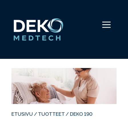
Siirry
sisältöön
Valikko
ETUSIVU
/
TUOTTEET
/ DEKO 190