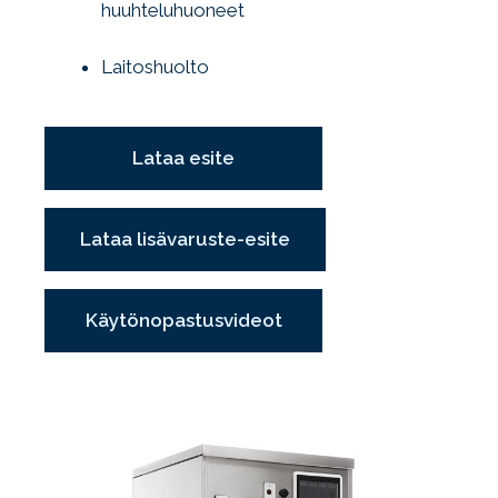
huuhteluhuoneet
Laitoshuolto
Lataa esite
Lataa lisävaruste-esite
Käytönopastusvideot