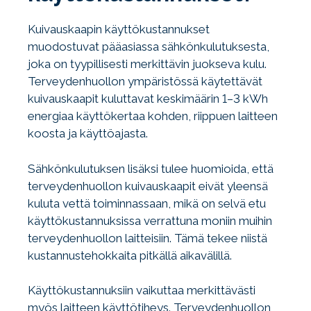
Kuivauskaapin käyttökustannukset
muodostuvat pääasiassa sähkönkulutuksesta,
joka on tyypillisesti merkittävin juokseva kulu.
Terveydenhuollon ympäristössä käytettävät
kuivauskaapit kuluttavat keskimäärin 1–3 kWh
energiaa käyttökertaa kohden, riippuen laitteen
koosta ja käyttöajasta.
Sähkönkulutuksen lisäksi tulee huomioida, että
terveydenhuollon kuivauskaapit eivät yleensä
kuluta vettä toiminnassaan, mikä on selvä etu
käyttökustannuksissa verrattuna moniin muihin
terveydenhuollon laitteisiin. Tämä tekee niistä
kustannustehokkaita pitkällä aikavälillä.
Käyttökustannuksiin vaikuttaa merkittävästi
myös laitteen käyttötiheys. Terveydenhuollon