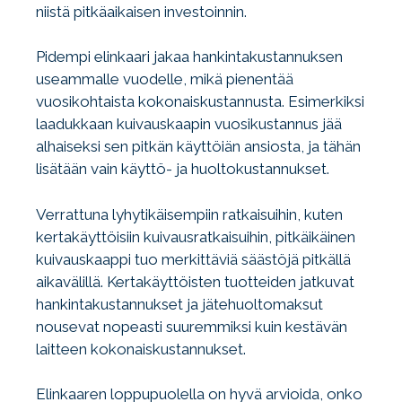
niistä pitkäaikaisen investoinnin.
Pidempi elinkaari jakaa hankintakustannuksen
useammalle vuodelle, mikä pienentää
vuosikohtaista kokonaiskustannusta. Esimerkiksi
laadukkaan kuivauskaapin vuosikustannus jää
alhaiseksi sen pitkän käyttöiän ansiosta, ja tähän
lisätään vain käyttö- ja huoltokustannukset.
Verrattuna lyhytikäisempiin ratkaisuihin, kuten
kertakäyttöisiin kuivausratkaisuihin, pitkäikäinen
kuivauskaappi tuo merkittäviä säästöjä pitkällä
aikavälillä. Kertakäyttöisten tuotteiden jatkuvat
hankintakustannukset ja jätehuoltomaksut
nousevat nopeasti suuremmiksi kuin kestävän
laitteen kokonaiskustannukset.
Elinkaaren loppupuolella on hyvä arvioida, onko