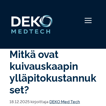
Siirry
sisältöön
Valikko
Mitkä ovat
kuivauskaapin
ylläpitokustannuk
set?
18.12.2025
kirjoittaja
DEKO Med Tech