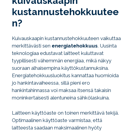
kuivauskaapin
kustannustehokkuutee
n?
Kuivauskaapin kustannustehokkuuteen vaikuttaa
merkittävästi sen
energiatehokkuus
. Uusinta
teknologiaa edustavat laitteet kuluttavat
tyypillisesti vähemmän energiaa, mikä näkyy
suoraan alhaisempina käyttökustannuksina.
Energiatehokkuusluokitus kannattaa huomioida
jo hankintavaiheessa, sillä pieni ero
hankintahinnassa voi maksaa itsensä takaisin
moninkertaisesti alentuneina sähkölaskuina.
Laitteen käyttöaste on toinen merkittävä tekijä.
Optimaalinen käyttöaste varmistaa, että
laitteesta saadaan maksimaalinen hyöty