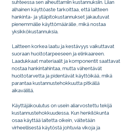
suhteessa sen aiheuttamiin kustannuksiin. Liian
alhainen käyttöaste tarkoittaa, että laitteen
hankinta- ja ylläpitokustannukset jakautuvat
pienemmälle käyttömäärälle, mikä nostaa
yksikkökustannuksia.
Laitteen korkea laatu ja kestävyys vaikuttavat
suoraan huoltotarpeeseen ja elinkaareen.
Laadukkaat materiaalit ja komponentit saattavat
nostaa hankintahintaa, mutta vähentävät
huoltotarvetta ja pidentävät käyttöikää, mikä
parantaa kustannustehokkuutta pitkällä
aikavälillä.
Käyttäjäkoulutus on usein aliarvostettu tekijä
kustannustehokkuudessa. Kun henkilökunta
osaa käyttää laitetta oikein, vältetään
virheellisestä käytöstä johtuvia vikoja ja