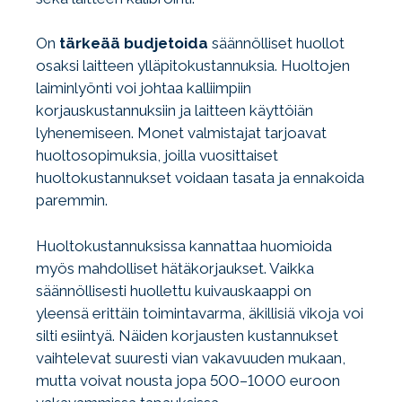
On
tärkeää budjetoida
säännölliset huollot
osaksi laitteen ylläpitokustannuksia. Huoltojen
laiminlyönti voi johtaa kalliimpiin
korjauskustannuksiin ja laitteen käyttöiän
lyhenemiseen. Monet valmistajat tarjoavat
huoltosopimuksia, joilla vuosittaiset
huoltokustannukset voidaan tasata ja ennakoida
paremmin.
Huoltokustannuksissa kannattaa huomioida
myös mahdolliset hätäkorjaukset. Vaikka
säännöllisesti huollettu kuivauskaappi on
yleensä erittäin toimintavarma, äkillisiä vikoja voi
silti esiintyä. Näiden korjausten kustannukset
vaihtelevat suuresti vian vakavuuden mukaan,
mutta voivat nousta jopa 500–1000 euroon