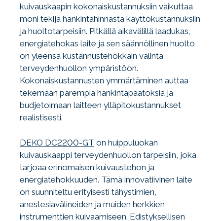
kuivauskaapin kokonaiskustannuksiin vaikuttaa
moni tekijä hankintahinnasta käyttökustannuksiin
ja huoltotarpeisiin. Pitkällä aikavälillä laadukas,
energiatehokas laite ja sen säännöllinen huolto
on yleensä kustannustehokkain valinta
terveydenhuollon ympäristöön.
Kokonaiskustannusten ymmärtäminen auttaa
tekemään parempia hankintapäätöksiä ja
budjetoimaan laitteen ylläpitokustannukset
realistisesti.
DEKO DC2200-GT
on huippuluokan
kuivauskaappi terveydenhuollon tarpeisiin, joka
tarjoaa erinomaisen kuivaustehon ja
energiatehokkuuden. Tämä innovatiivinen laite
on suunniteltu erityisesti tähystimien,
anestesiavälineiden ja muiden herkkien
instrumenttien kuivaamiseen. Edistyksellisen