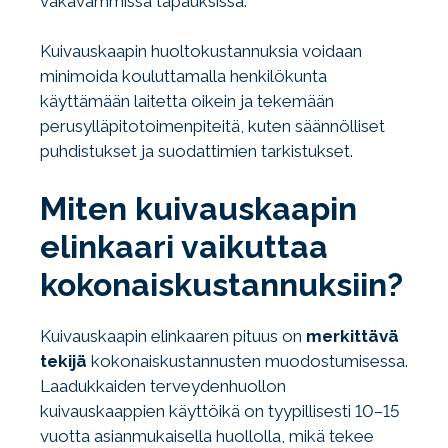
vakavammissa tapauksissa.
Kuivauskaapin huoltokustannuksia voidaan
minimoida kouluttamalla henkilökunta
käyttämään laitetta oikein ja tekemään
perusylläpitotoimenpiteitä, kuten säännölliset
puhdistukset ja suodattimien tarkistukset.
Miten kuivauskaapin
elinkaari vaikuttaa
kokonaiskustannuksiin?
Kuivauskaapin elinkaaren pituus on
merkittävä
tekijä
kokonaiskustannusten muodostumisessa.
Laadukkaiden terveydenhuollon
kuivauskaappien käyttöikä on tyypillisesti 10–15
vuotta asianmukaisella huollolla, mikä tekee