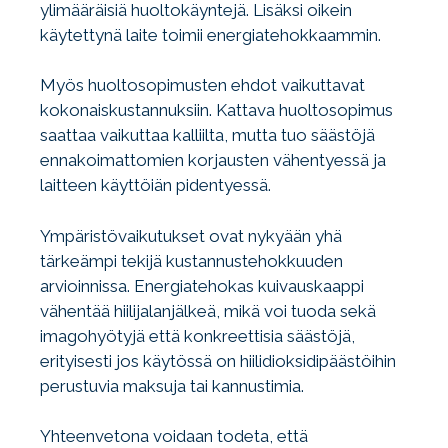
ylimääräisiä huoltokäyntejä. Lisäksi oikein
käytettynä laite toimii energiatehokkaammin.
Myös huoltosopimusten ehdot vaikuttavat
kokonaiskustannuksiin. Kattava huoltosopimus
saattaa vaikuttaa kalliilta, mutta tuo säästöjä
ennakoimattomien korjausten vähentyessä ja
laitteen käyttöiän pidentyessä.
Ympäristövaikutukset ovat nykyään yhä
tärkeämpi tekijä kustannustehokkuuden
arvioinnissa. Energiatehokas kuivauskaappi
vähentää hiilijalanjälkeä, mikä voi tuoda sekä
imagohyötyjä että konkreettisia säästöjä,
erityisesti jos käytössä on hiilidioksidipäästöihin
perustuvia maksuja tai kannustimia.
Yhteenvetona voidaan todeta, että