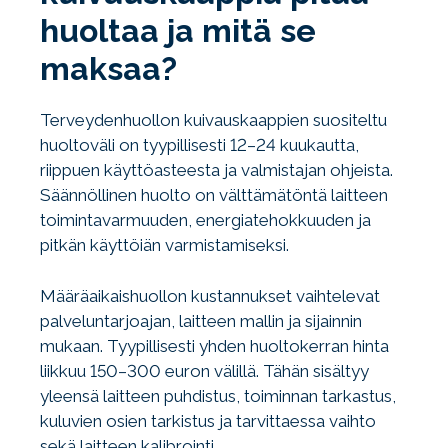
huoltaa ja mitä se
maksaa?
Terveydenhuollon kuivauskaappien suositeltu
huoltoväli on tyypillisesti 12–24 kuukautta,
riippuen käyttöasteesta ja valmistajan ohjeista.
Säännöllinen huolto on välttämätöntä laitteen
toimintavarmuuden, energiatehokkuuden ja
pitkän käyttöiän varmistamiseksi.
Määräaikaishuollon kustannukset vaihtelevat
palveluntarjoajan, laitteen mallin ja sijainnin
mukaan. Tyypillisesti yhden huoltokerran hinta
liikkuu 150–300 euron välillä. Tähän sisältyy
yleensä laitteen puhdistus, toiminnan tarkastus,
kuluvien osien tarkistus ja tarvittaessa vaihto
sekä laitteen kalibrointi.