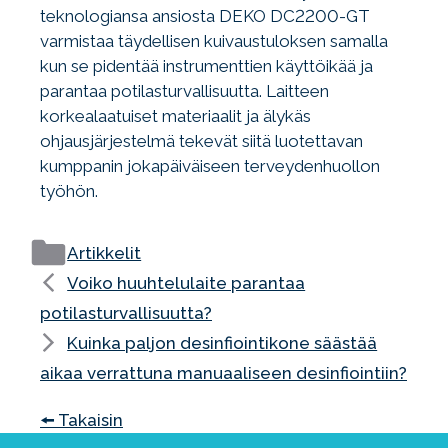
teknologiansa ansiosta DEKO DC2200-GT
varmistaa täydellisen kuivaustuloksen samalla
kun se pidentää instrumenttien käyttöikää ja
parantaa potilasturvallisuutta. Laitteen
korkealaatuiset materiaalit ja älykäs
ohjausjärjestelmä tekevät siitä luotettavan
kumppanin jokapäiväiseen terveydenhuollon
työhön.
Kategoriat
Artikkelit
Voiko huuhtelulaite parantaa
potilasturvallisuutta?
Kuinka paljon desinfiointikone säästää
aikaa verrattuna manuaaliseen desinfiointiin?
🠘 Takaisin