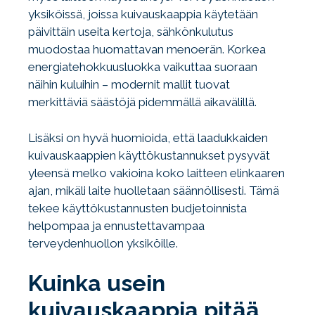
yksiköissä, joissa kuivauskaappia käytetään
päivittäin useita kertoja, sähkönkulutus
muodostaa huomattavan menoerän. Korkea
energiatehokkuusluokka vaikuttaa suoraan
näihin kuluihin – modernit mallit tuovat
merkittäviä säästöjä pidemmällä aikavälillä.
Lisäksi on hyvä huomioida, että laadukkaiden
kuivauskaappien käyttökustannukset pysyvät
yleensä melko vakioina koko laitteen elinkaaren
ajan, mikäli laite huolletaan säännöllisesti. Tämä
tekee käyttökustannusten budjetoinnista
helpompaa ja ennustettavampaa
terveydenhuollon yksiköille.
Kuinka usein
kuivauskaappia pitää