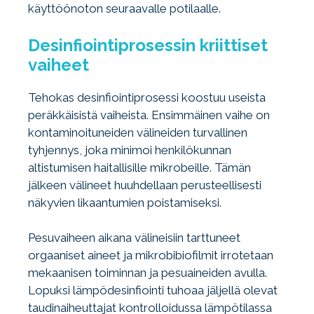
käyttöönoton seuraavalle potilaalle.
Desinfiointiprosessin kriittiset
vaiheet
Tehokas desinfiointiprosessi koostuu useista
peräkkäisistä vaiheista. Ensimmäinen vaihe on
kontaminoituneiden välineiden turvallinen
tyhjennys, joka minimoi henkilökunnan
altistumisen haitallisille mikrobeille. Tämän
jälkeen välineet huuhdellaan perusteellisesti
näkyvien likaantumien poistamiseksi.
Pesuvaiheen aikana välineisiin tarttuneet
orgaaniset aineet ja mikrobibiofilmit irrotetaan
mekaanisen toiminnan ja pesuaineiden avulla.
Lopuksi lämpödesinfiointi tuhoaa jäljellä olevat
taudinaiheuttajat kontrolloidussa lämpötilassa