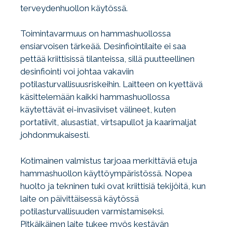
terveydenhuollon käytössä.
Toimintavarmuus on hammashuollossa
ensiarvoisen tärkeää. Desinfiointilaite ei saa
pettää kriittisissä tilanteissa, sillä puutteellinen
desinfiointi voi johtaa vakaviin
potilasturvallisuusriskeihin. Laitteen on kyettävä
käsittelemään kaikki hammashuollossa
käytettävät ei-invasiiviset välineet, kuten
portatiivit, alusastiat, virtsapullot ja kaarimaljat
johdonmukaisesti.
Kotimainen valmistus tarjoaa merkittäviä etuja
hammashuollon käyttöympäristössä. Nopea
huolto ja tekninen tuki ovat kriittisiä tekijöitä, kun
laite on päivittäisessä käytössä
potilasturvallisuuden varmistamiseksi.
Pitkäikäinen laite tukee myös kestävän