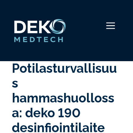
Siirry
sisältöön
Valikko
Potilasturvallisuu
s
hammashuolloss
a: deko 190
desinfiointilaite