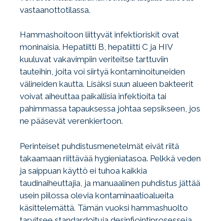
vastaanottotilassa.
Hammashoitoon liittyvät infektioriskit ovat
moninaisia. Hepatiitti B, hepatiitti C ja HIV
kuuluvat vakavimpiin veriteitse tarttuviin
tauteihin, joita voi siirtyä kontaminoituneiden
välineiden kautta. Lisäksi suun alueen bakteerit
voivat aiheuttaa paikallisia infektioita tai
pahimmassa tapauksessa johtaa sepsikseen, jos
ne pääsevät verenkiertoon.
Perinteiset puhdistusmenetelmät eivät riitä
takaamaan riittävää hygieniatasoa. Pelkkä veden
ja saippuan käyttö ei tuhoa kaikkia
taudinaiheuttajia, ja manuaalinen puhdistus jättää
usein piilossa olevia kontaminaatioalueita
käsittelemättä. Tämän vuoksi hammashuolto
tarvitsee standardoituja desinfiointiprosesseja,