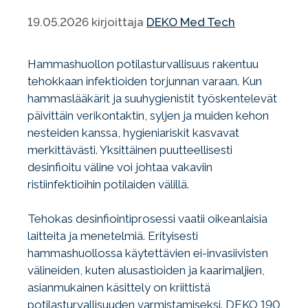
19.05.2026
kirjoittaja
DEKO Med Tech
Hammashuollon potilasturvallisuus rakentuu
tehokkaan infektioiden torjunnan varaan. Kun
hammaslääkärit ja suuhygienistit työskentelevät
päivittäin verikontaktin, syljen ja muiden kehon
nesteiden kanssa, hygieniariskit kasvavat
merkittävästi. Yksittäinen puutteellisesti
desinfioitu väline voi johtaa vakaviin
ristiinfektioihin potilaiden välillä.
Tehokas desinfiointiprosessi vaatii oikeanlaisia
laitteita ja menetelmiä. Erityisesti
hammashuollossa käytettävien ei-invasiivisten
välineiden, kuten alusastioiden ja kaarimaljien,
asianmukainen käsittely on kriittistä
potilasturvallisuuden varmistamiseksi. DEKO 190