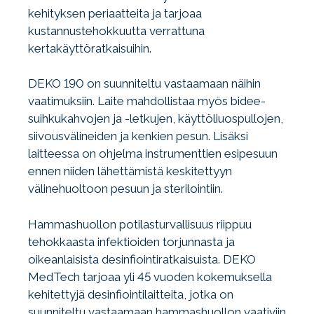
kehityksen periaatteita ja tarjoaa
kustannustehokkuutta verrattuna
kertakäyttöratkaisuihin.
DEKO 190 on suunniteltu vastaamaan näihin
vaatimuksiin. Laite mahdollistaa myös bidee-
suihkukahvojen ja -letkujen, käyttöliuospullojen,
siivousvälineiden ja kenkien pesun. Lisäksi
laitteessa on ohjelma instrumenttien esipesuun
ennen niiden lähettämistä keskitettyyn
välinehuoltoon pesuun ja sterilointiin.
Hammashuollon potilasturvallisuus riippuu
tehokkaasta infektioiden torjunnasta ja
oikeanlaisista desinfiointiratkaisuista. DEKO
MedTech tarjoaa yli 45 vuoden kokemuksella
kehitettyjä desinfiointilaitteita, jotka on
suunniteltu vastaamaan hammashuollon vaativiin