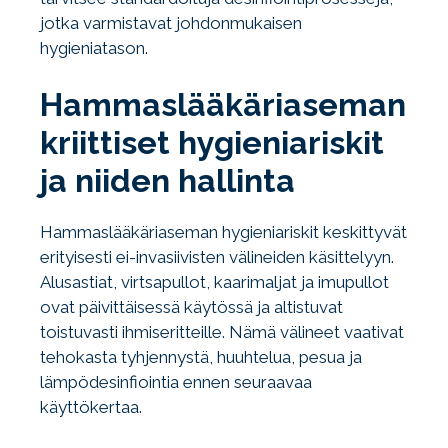
jotka varmistavat johdonmukaisen
hygieniatason.
Hammaslääkäriaseman
kriittiset hygieniariskit
ja niiden hallinta
Hammaslääkäriaseman hygieniariskit keskittyvät
erityisesti ei-invasiivisten välineiden käsittelyyn.
Alusastiat, virtsapullot, kaarimaljat ja imupullot
ovat päivittäisessä käytössä ja altistuvat
toistuvasti ihmiseritteille. Nämä välineet vaativat
tehokasta tyhjennystä, huuhtelua, pesua ja
lämpödesinfiointia ennen seuraavaa
käyttökertaa.