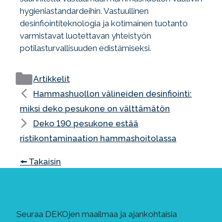
hygieniastandardeihin. Vastuullinen
desinfiointiteknologia ja kotimainen tuotanto
varmistavat luotettavan yhteistyön
potilasturvallisuuden edistämiseksi.
Kategoriat
Artikkelit
Hammashuollon välineiden desinfiointi:
miksi deko pesukone on välttämätön
Deko 190 pesukone estää
ristikontaminaation hammashoitolassa
🠘 Takaisin
Tilaa DEKOn uutiskirje!
Seuraa DEKOjen maailmaa ja ajankohtaisia