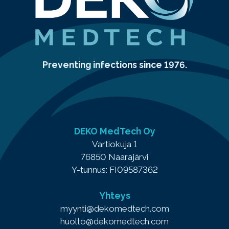
Preventing infections since 1976.
DEKO MedTech Oy
Vartiokuja 1
76850 Naarajärvi
Y-tunnus: FI09587362
Yhteys
myynti@dekomedtech.com
huolto@dekomedtech.com