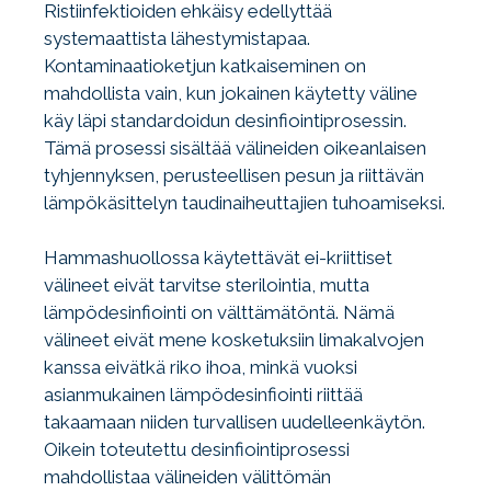
Ristiinfektioiden ehkäisy edellyttää
systemaattista lähestymistapaa.
Kontaminaatioketjun katkaiseminen on
mahdollista vain, kun jokainen käytetty väline
käy läpi standardoidun desinfiointiprosessin.
Tämä prosessi sisältää välineiden oikeanlaisen
tyhjennyksen, perusteellisen pesun ja riittävän
lämpökäsittelyn taudinaiheuttajien tuhoamiseksi.
Hammashuollossa käytettävät ei-kriittiset
välineet eivät tarvitse sterilointia, mutta
lämpödesinfiointi on välttämätöntä. Nämä
välineet eivät mene kosketuksiin limakalvojen
kanssa eivätkä riko ihoa, minkä vuoksi
asianmukainen lämpödesinfiointi riittää
takaamaan niiden turvallisen uudelleenkäytön.
Oikein toteutettu desinfiointiprosessi
mahdollistaa välineiden välittömän