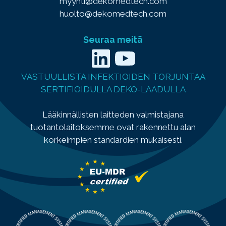
myynti@dekomedtech.com
huolto@dekomedtech.com
Seuraa meitä
LinkedIn
YouTube
VASTUULLISTA INFEKTIOIDEN TORJUNTAA
SERTIFIOIDULLA DEKO-LAADULLA
Lääkinnällisten laitteden valmistajana
tuotantolaitoksemme ovat rakennettu alan
korkeimpien standardien mukaisesti.