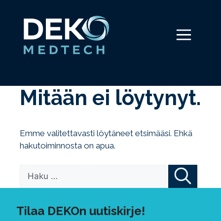
Siirry
sisältöön
Valikko
Mitään ei löytynyt.
Emme valitettavasti löytäneet etsimääsi. Ehkä
hakutoiminnosta on apua.
Haku:
Tilaa DEKOn uutiskirje!