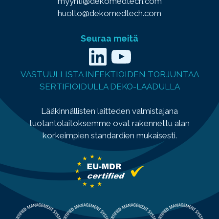
myynti@dekomedtech.com
huolto@dekomedtech.com
Seuraa meitä
LinkedIn
YouTube
VASTUULLISTA INFEKTIOIDEN TORJUNTAA
SERTIFIOIDULLA DEKO-LAADULLA
Lääkinnällisten laitteden valmistajana
tuotantolaitoksemme ovat rakennettu alan
korkeimpien standardien mukaisesti.