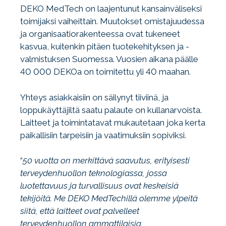
DEKO MedTech on laajentunut kansainväliseksi
toimijaksi vaiheittain. Muutokset omistajuudessa
ja organisaatiorakenteessa ovat tukeneet
kasvua, kuitenkin pitäen tuotekehityksen ja -
valmistuksen Suomessa. Vuosien aikana päälle
40 000 DEKOa on toimitettu yli 40 maahan.
Yhteys asiakkaisiin on säilynyt tiiviinä, ja
loppukäyttäjiltä saatu palaute on kullanarvoista.
Laitteet ja toimintatavat mukautetaan joka kerta
paikallisiin tarpeisiin ja vaatimuksiin sopiviksi.
“
50 vuotta on merkittävä saavutus, erityisesti
terveydenhuollon teknologiassa, jossa
luotettavuus ja turvallisuus ovat keskeisiä
tekijöitä. Me DEKO MedTechillä olemme ylpeitä
siitä, että laitteet ovat palvelleet
terveydenhuollon ammattilaisia