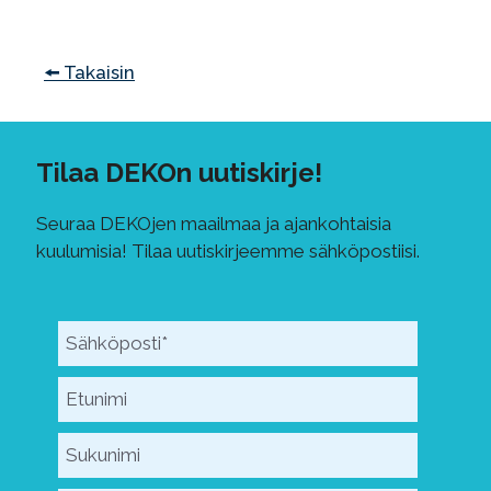
🠘 Takaisin
Tilaa DEKOn uutiskirje!
Seuraa DEKOjen maailmaa ja ajankohtaisia
kuulumisia! Tilaa uutiskirjeemme sähköpostiisi.