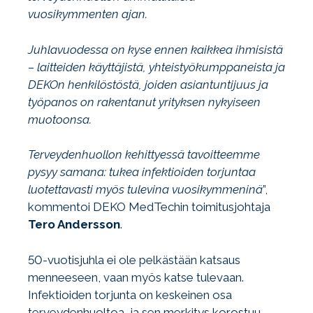
vuosikymmenten ajan.
Juhlavuodessa on kyse ennen kaikkea ihmisistä
– laitteiden käyttäjistä, yhteistyökumppaneista ja
DEKOn henkilöstöstä, joiden asiantuntijuus ja
työpanos on rakentanut yrityksen nykyiseen
muotoonsa.
Terveydenhuollon kehittyessä tavoitteemme
pysyy samana: tukea infektioiden torjuntaa
luotettavasti myös tulevina vuosikymmeninä
”,
kommentoi DEKO MedTechin toimitusjohtaja
Tero Andersson
.
50-vuotisjuhla ei ole pelkästään katsaus
menneeseen, vaan myös katse tulevaan.
Infektioiden torjunta on keskeinen osa
terveydenhuoltoa, ja sen merkitys korostuu