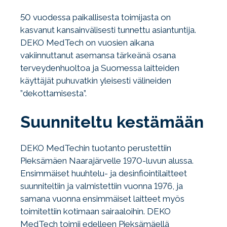
50 vuodessa paikallisesta toimijasta on
kasvanut kansainvälisesti tunnettu asiantuntija.
DEKO MedTech on vuosien aikana
vakiinnuttanut asemansa tärkeänä osana
terveydenhuoltoa ja Suomessa laitteiden
käyttäjät puhuvatkin yleisesti välineiden
”dekottamisesta”.
Suunniteltu kestämään
DEKO MedTechin tuotanto perustettiin
Pieksämäen Naarajärvelle 1970-luvun alussa.
Ensimmäiset huuhtelu- ja desinfiointilaitteet
suunniteltiin ja valmistettiin vuonna 1976, ja
samana vuonna ensimmäiset laitteet myös
toimitettiin kotimaan sairaaloihin. DEKO
MedTech toimii edelleen Pieksämäellä