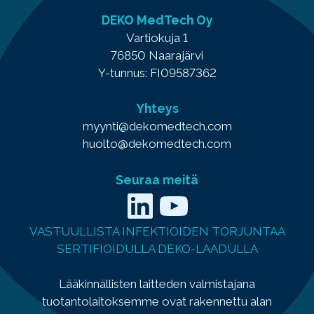
DEKO MedTech Oy
Vartiokuja 1
76850 Naarajärvi
Y-tunnus: FI09587362
Yhteys
myynti@dekomedtech.com
huolto@dekomedtech.com
Seuraa meitä
LinkedIn
YouTube
VASTUULLISTA INFEKTIOIDEN TORJUNTAA
SERTIFIOIDULLA DEKO-LAADULLA
Lääkinnällisten laitteden valmistajana
tuotantolaitoksemme ovat rakennettu alan